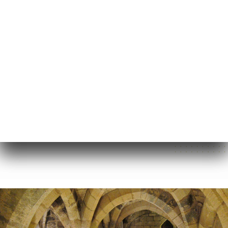
CS
NABÍDKA
/
DOMŮ
GALERIE
Galerie