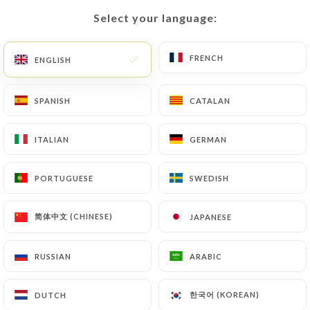
Select your language:
Select your language:
La Table Des
FRENCH
FRENCH
ENGLISH
ENGLISH
Gourmets
SPANISH
SPANISH
CATALAN
CATALAN
ITALIAN
ITALIAN
GERMAN
GERMAN
295 REVIEW
RESTAURANT FRANÇAIS
PORTUGUESE
PORTUGUESE
SWEDISH
SWEDISH
14 Rue Des Lombards
简体中文 (CHINESE)
简体中文 (CHINESE)
JAPANESE
JAPANESE
75004 Paris France
RUSSIAN
RUSSIAN
ARABIC
ARABIC
한국어 (KOREAN)
한국어 (KOREAN)
DUTCH
DUTCH
Who are we?