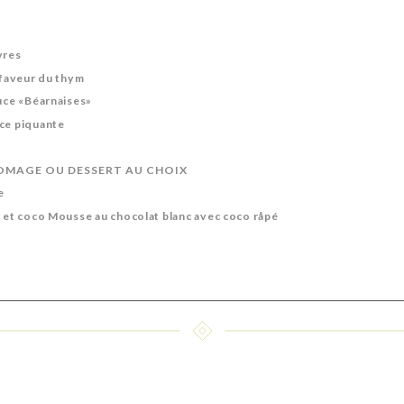
vres
a faveur du thym
auce «Béarnaises»
uce piquante
OMAGE OU DESSERT AU CHOIX
e
c et coco Mousse au chocolat blanc avec coco råpé