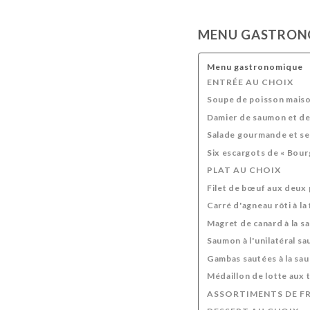
MENU GASTRON
Menu gastronomique
ENTRÉE AU CHOIX
Soupe de poisson maison
Damier de saumon et de 
Salade gourmande et se
Six escargots de « Bou
PLAT AU CHOIX
Filet de bœuf aux deux
Carré d'agneau rôti à la
Magret de canard à la s
Saumon à l'unilatéral s
Gambas sautées à la sa
Médaillon de lotte aux t
ASSORTIMENTS DE 