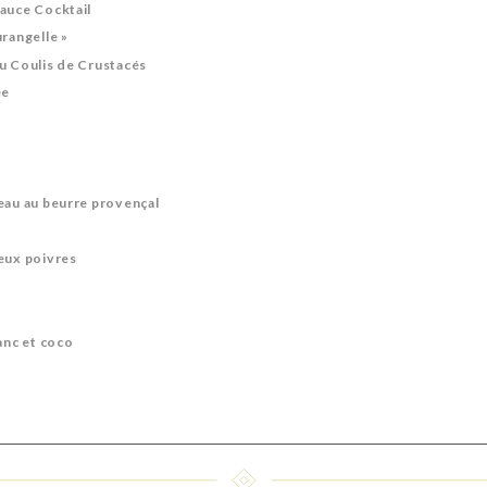
auce Cocktail
urangelle »
u Coulis de Crustacés
ée
eau au beurre provençal
eux poivres
anc et coco