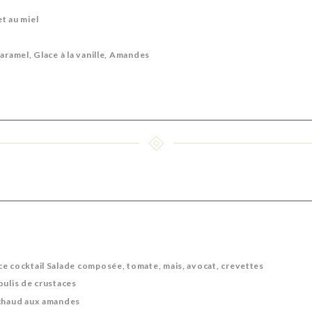
t au miel
aramel, Glace à la vanille, Amandes
e cocktail Salade composée, tomate, mais, avocat, crevettes
oulis de crustaces
 chaud aux amandes