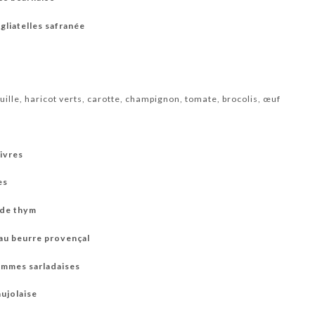
gliatelles safranée
uille, haricot verts, carotte, champignon, tomate, brocolis, œuf
ivres
es
r de thym
 au beurre provençal
ommes sarladaises
aujolaise