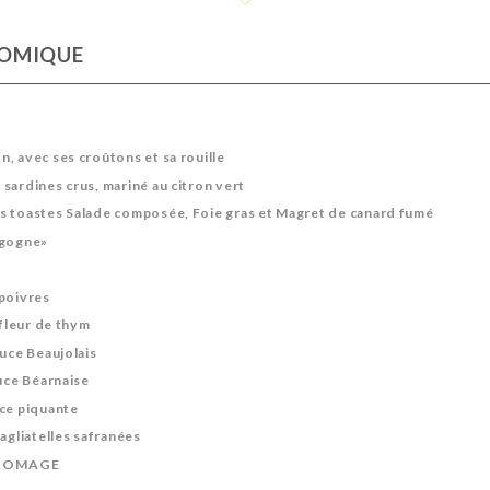
OMIQUE
, avec ses croûtons et sa rouille
sardines crus, mariné au citron vert
s toastes Salade composée, Foie gras et Magret de canard fumé
rgogne»
 poivres
 fleur de thym
auce Beaujolais
auce Béarnaise
uce piquante
agliatelles safranées
FROMAGE