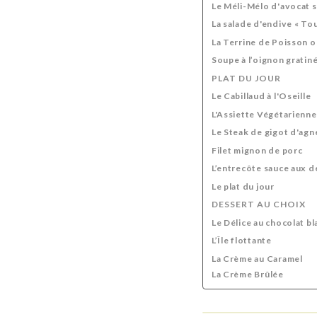
Le Méli-Mélo d'avocat s
La salade d'endive « To
La Terrine de Poisson o
Soupe à l’oignon gratin
PLAT DU JOUR
Le Cabillaud à l'Oseille
L'Assiette Végétarienne
Le Steak de gigot d'agn
Filet mignon de porc
L’entrecôte sauce aux d
Le plat du jour
DESSERT AU CHOIX
Le Délice au chocolat bl
L’Île flottante
La Crème au Caramel
La Crème Brûlée