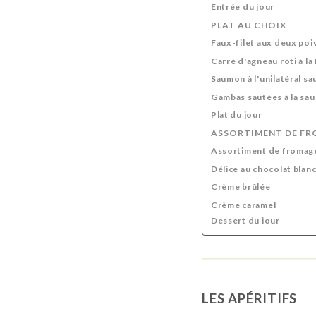
Entrée du jour
PLAT AU CHOIX
Faux-filet aux deux poi
Carré d'agneau rôti à l
Saumon à l'unilatéral s
Gambas sautées à la sa
Plat du jour
ASSORTIMENT DE FR
Assortiment de fromag
Délice au chocolat blan
Crème brûlée
Crème caramel
Dessert du iour
LES APÉRITIFS