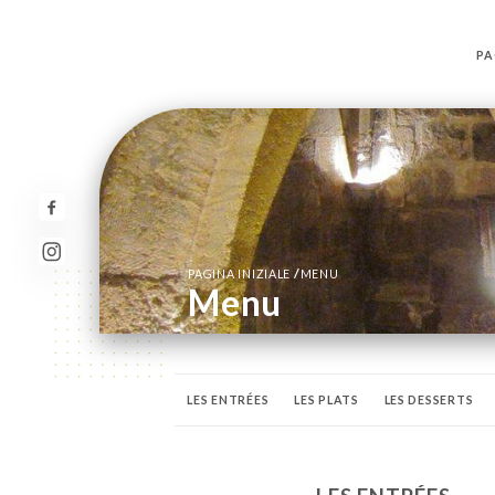
PA
/
PAGINA INIZIALE
MENU
Menu
LES ENTRÉES
LES PLATS
LES DESSERTS
LES APÉRITIFS
SODAS, JUS ET NECTAR DE FR