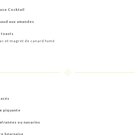
auce Cocktail
chaud aux amandes
 toasts
ras et magret de canard fumé
tacés
ce piquante
afranées ou navarins
uce béarnaise