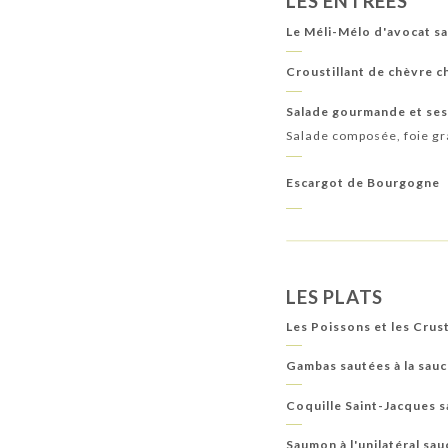
LES ENTRÉES
Le Méli-Mélo d'avocat s
Croustillant de chèvre 
Salade gourmande et ses
Salade composée, foie g
Escargot de Bourgogne
LES PLATS
Les Poissons et les Crus
Gambas sautées à la sau
Coquille Saint-Jacques s
Saumon à l'unilatéral sa