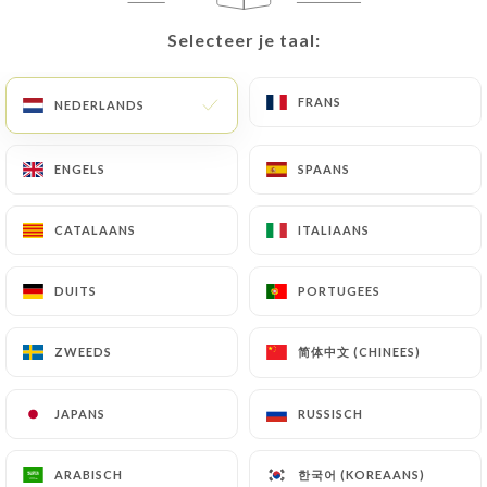
Selecteer je taal:
Selecteer je taal:
NL
MENU
FRANS
FRANS
NEDERLANDS
NEDERLANDS
ENGELS
ENGELS
SPAANS
SPAANS
/
HOME
CONTACT
Contact
CATALAANS
CATALAANS
ITALIAANS
ITALIAANS
DUITS
DUITS
PORTUGEES
PORTUGEES
简体中文 (CHINEES)
简体中文 (CHINEES)
ZWEEDS
ZWEEDS
JAPANS
JAPANS
RUSSISCH
RUSSISCH
La Table Des Gourmets
한국어 (KOREAANS)
한국어 (KOREAANS)
ARABISCH
ARABISCH