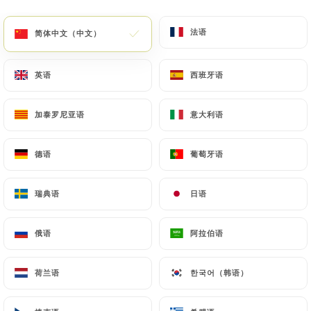
菜单
ZH
法语
法语
简体中文（中文）
简体中文（中文）
英语
英语
西班牙语
西班牙语
加泰罗尼亚语
加泰罗尼亚语
意大利语
意大利语
/
主页
联系人
联系人
德语
德语
葡萄牙语
葡萄牙语
瑞典语
瑞典语
日语
日语
俄语
俄语
阿拉伯语
阿拉伯语
荷兰语
荷兰语
한국어（韩语）
한국어（韩语）
La Table Des Gourmets