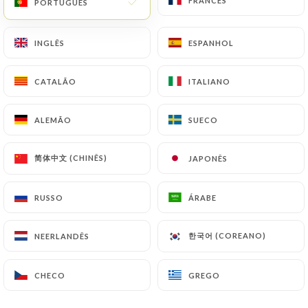
FRANCÊS
FRANCÊS
PORTUGUÊS
PORTUGUÊS
INGLÊS
INGLÊS
ESPANHOL
ESPANHOL
Damien B. classificado
D
2/5
CATALÃO
CATALÃO
ITALIANO
ITALIANO
Un endroit exceptionnel mais malgré le
charme du chef de rang et malgré avoir
ALEMÃO
ALEMÃO
SUECO
SUECO
réservé une demi heure de retard à la
réservation et deux heures pour être
简体中文 (CHINÊS)
简体中文 (CHINÊS)
JAPONÊS
JAPONÊS
servis après trois jus de chinois et trois
services à nous passer sous le nez en
RUSSO
RUSSO
ÁRABE
ÁRABE
attendant nos plats avec des enfants pas
glop. Merci pour les excuses et les
한국어 (COREANO)
한국어 (COREANO)
NEERLANDÊS
NEERLANDÊS
boissons offertes mais ce n’est pas très
acceptable
CHECO
CHECO
GREGO
GREGO
19/04/2026
•
12:51