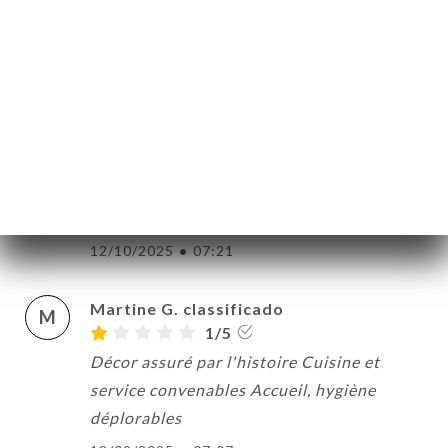
Serveur aux petits soins dans un cadre
idyllique.
17/10/2025
•
02:20
Mélanie I. classificado
M
5/5
Nous avons passés un bon moment, très
bon accueil, nos plats étaient délicieux
12/10/2025
•
07:21
Martine G. classificado
M
1/5
Décor assuré par l'histoire Cuisine et
service convenables Accueil, hygiène
déplorables